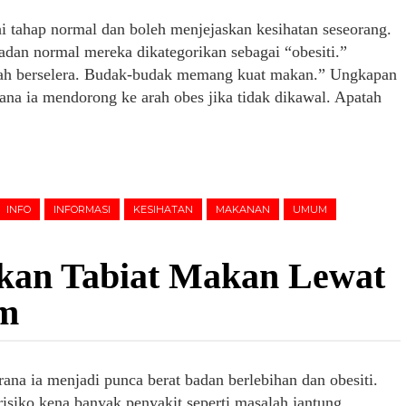
i tahap normal dan boleh menjejaskan kesihatan seseorang.
adan normal mereka dikategorikan sebagai “obesiti.”
ngah berselera. Budak-budak memang kuat makan.” Ungkapan
ana ia mendorong ke arah obes jika tidak dikawal. Apatah
INFO
INFORMASI
KESIHATAN
MAKANAN
UMUM
kan Tabiat Makan Lewat
m
ana ia menjadi punca berat badan berlebihan dan obesiti.
isiko kena banyak penyakit seperti masalah jantung,