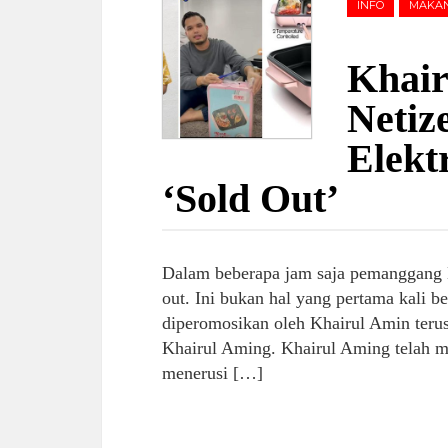
INFO
MAKA
Khair
Netiz
Elekt
‘Sold Out’
Dalam beberapa jam saja pemanggang B
out. Ini bukan hal yang pertama kali b
diperomosikan oleh Khairul Amin terus
Khairul Aming. Khairul Aming telah
menerusi […]