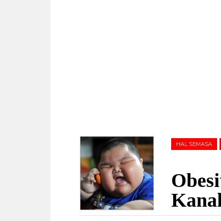
HAL SEMASA
Obesi
Kana