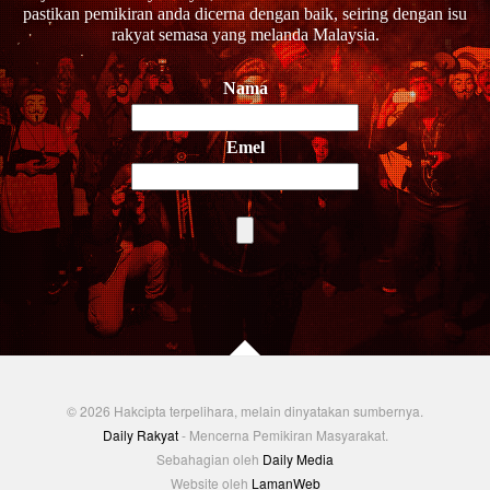
pastikan pemikiran anda dicerna dengan baik, seiring dengan isu
rakyat semasa yang melanda Malaysia.
Nama
Emel
© 2026 Hakcipta terpelihara, melain dinyatakan sumbernya.
Daily Rakyat
- Mencerna Pemikiran Masyarakat.
Sebahagian oleh
Daily Media
Website oleh
LamanWeb