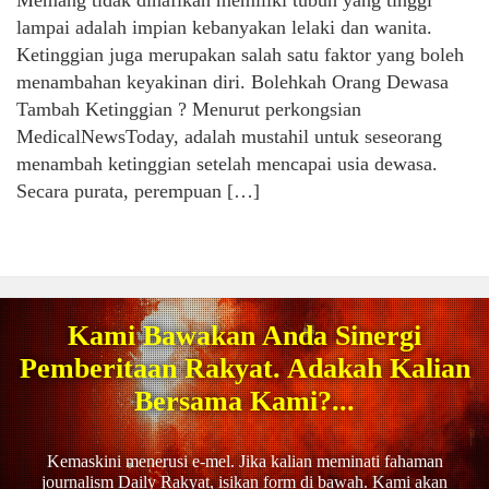
Memang tidak dinafikan memiliki tubuh yang tinggi
lampai adalah impian kebanyakan lelaki dan wanita.
Ketinggian juga merupakan salah satu faktor yang boleh
menambahan keyakinan diri. Bolehkah Orang Dewasa
Tambah Ketinggian ? Menurut perkongsian
MedicalNewsToday, adalah mustahil untuk seseorang
menambah ketinggian setelah mencapai usia dewasa.
Secara purata, perempuan […]
Kami Bawakan Anda Sinergi
Pemberitaan Rakyat. Adakah Kalian
Bersama Kami?...
Kemaskini menerusi e-mel. Jika kalian meminati fahaman
journalism Daily Rakyat, isikan form di bawah. Kami akan