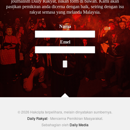
journalism Daily Rakyat, isikan form di bawah. Kami akan
pastikan pemikiran anda dicerna dengan baik, seiring dengan isu
rakyat semasa yang melanda Malaysia.
Nama
Emel
© 2026 Hakcipta terpelihara, melain dinyatakan sumbernya.
Daily Rakyat
- Mencerna Pemikiran Masyarakat.
Sebahagian oleh
Daily Media