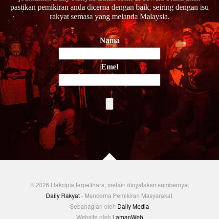
pastikan pemikiran anda dicerna dengan baik, seiring dengan isu
rakyat semasa yang melanda Malaysia.
Nama
Emel
© 2026 Hakcipta terpelihara, melain dinyatakan sumbernya.
Daily Rakyat
- Mencerna Pemikiran Masyarakat.
Sebahagian oleh
Daily Media
Website oleh
LamanWeb