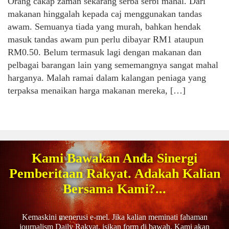
Orang cakap zaman sekarang serba serbi mahal. Dari
makanan hinggalah kepada caj menggunakan tandas
awam. Semuanya tiada yang murah, bahkan hendak
masuk tandas awam pun perlu dibayar RM1 ataupun
RM0.50. Belum termasuk lagi dengan makanan dan
pelbagai barangan lain yang sememangnya sangat mahal
harganya. Malah ramai dalam kalangan peniaga yang
terpaksa menaikan harga makanan mereka, […]
Kami Bawakan Anda Sinergi
Pemberitaan Rakyat. Adakah Kalian
Bersama Kami?...
Kemaskini menerusi e-mel. Jika kalian meminati fahaman
journalism Daily Rakyat, isikan form di bawah. Kami akan