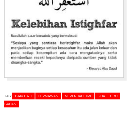
TAG:
BAIK HATI
DERMAWAN
MERENDAH DIRI
SIHAT TUBUH
BADAN