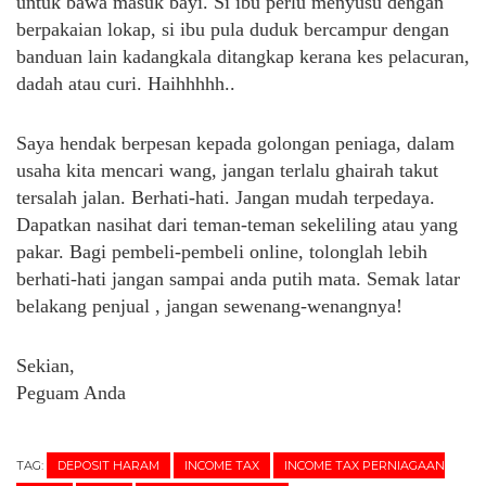
untuk bawa masuk bayi. Si ibu perlu menyusu dengan
berpakaian lokap, si ibu pula duduk bercampur dengan
banduan lain kadangkala ditangkap kerana kes pelacuran,
dadah atau curi. Haihhhhh..
Saya hendak berpesan kepada golongan peniaga, dalam
usaha kita mencari wang, jangan terlalu ghairah takut
tersalah jalan. Berhati-hati. Jangan mudah terpedaya.
Dapatkan nasihat dari teman-teman sekeliling atau yang
pakar. Bagi pembeli-pembeli online, tolonglah lebih
berhati-hati jangan sampai anda putih mata. Semak latar
belakang penjual , jangan sewenang-wenangnya!
Sekian,
Peguam Anda
TAG:
DEPOSIT HARAM
INCOME TAX
INCOME TAX PERNIAGAAN