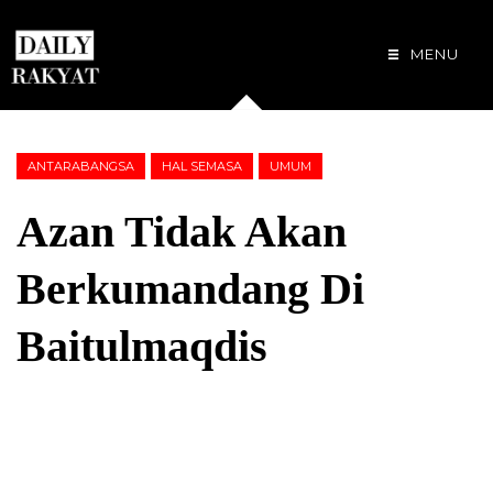
MENU
ANTARABANGSA
HAL SEMASA
UMUM
Azan Tidak Akan
Berkumandang Di
Baitulmaqdis