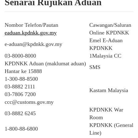
Senarai Rujukan Aduan
Nombor Telefon/Pautan
Cawangan/Saluran
eaduan.kpdnkk.gov.my
Online KPDNKK
Emel E-Aduan
e-aduan@kpdnkk.gov.my
KPDNKK
03-8000-8000
1Malaysia CC
KPDNKK Aduan (maklumat aduan)
SMS
Hantar ke 15888
1-300-88-8500
03-8882 2111
Kastam Malaysia
03-7806 7200
ccc@customs.gov.my
KPDNKK War
03-8882 6245
Room
KPDNKK (General
1-800-88-6800
Line)