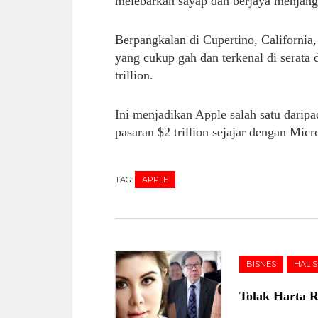
melebarkan sayap dan berjaya menjangk
Berpangkalan di Cupertino, Californi
yang cukup gah dan terkenal di serata
trillion.
Ini menjadikan Apple salah satu daripa
pasaran $2 trillion sejajar dengan Mic
TAG:
APPLE
BISNES
HAL 
Tolak Harta R