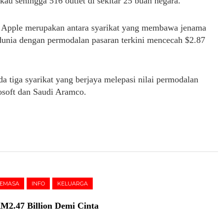
au sehingga 516 outlet di sekitar 25 buah negara.
a, Apple merupakan antara syarikat yang membawa jenama
 dunia dengan permodalan pasaran terkini mencecah $2.87
da tiga syarikat yang berjaya melepasi nilai permodalan
rosoft dan Saudi Aramco.
SEMASA
INFO
KELUARGA
M2.47 Billion Demi Cinta