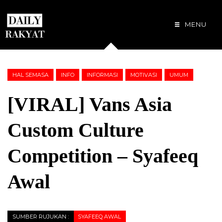
MENU
HAL SEMASA
INFO
INFORMASI
MOTIVASI
UMUM
[VIRAL] Vans Asia
Custom Culture
Competition – Syafeeq
Awal
SUMBER RUJUKAN :
SYAFEEQ AWAL