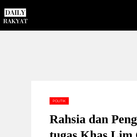
POLITIK
Rahsia dan Pen
tugas Khas Lim