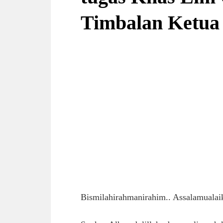
Timbalan Ketu
Bismilahirahmanirahim.. Assalamuala