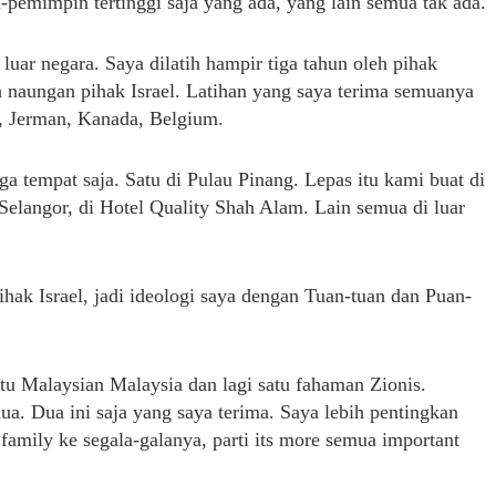
emimpin tertinggi saja yang ada, yang lain semua tak ada.
luar negara. Saya dilatih hampir tiga tahun oleh pihak
h naungan pihak Israel. Latihan yang saya terima semuanya
a, Jerman, Kanada, Belgium.
ga tempat saja. Satu di Pulau Pinang. Lepas itu kami buat di
 Selangor, di Hotel Quality Shah Alam. Lain semua di luar
pihak Israel, jadi ideologi saya dengan Tuan-tuan dan Puan-
atu Malaysian Malaysia dan lagi satu fahaman Zionis.
ua. Dua ini saja yang saya terima. Saya lebih pentingkan
..family ke segala-galanya, parti its more semua important