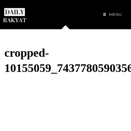
MENU
cropped-
10155059_743778059035