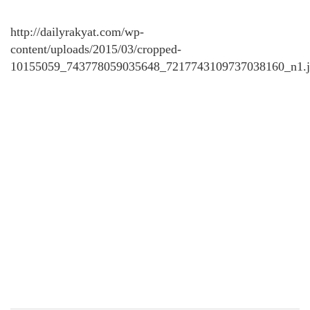
http://dailyrakyat.com/wp-
content/uploads/2015/03/cropped-
10155059_743778059035648_7217743109737038160_n1.