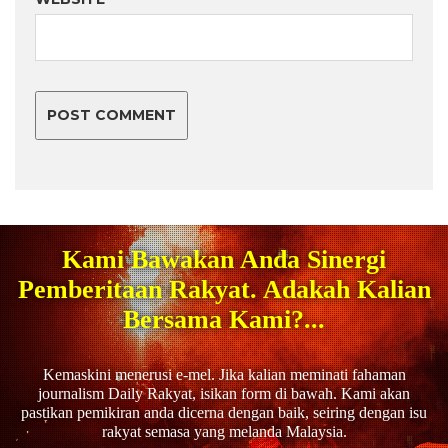
Kami Bawakan Anda Sinergi
Pemberitaan Rakyat. Adakah Kalian
Bersama Kami?...
Kemaskini menerusi e-mel. Jika kalian meminati fahaman
journalism Daily Rakyat, isikan form di bawah. Kami akan
pastikan pemikiran anda dicerna dengan baik, seiring dengan isu
rakyat semasa yang melanda Malaysia.