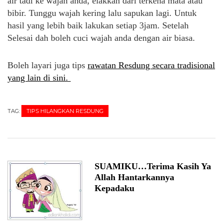
air tadi ke wajah anda, elakkan dari terkena mata atau
bibir. Tunggu wajah kering lalu sapukan lagi. Untuk
hasil yang lebih baik lakukan setiap 3jam. Setelah
Selesai dah boleh cuci wajah anda dengan air biasa.
Boleh layari juga tips
rawatan Resdung secara tradisional
yang lain di sini.
TAG:
TIPS HILANGKAN RESDUNG
SUAMIKU…Terima Kasih Ya
Allah Hantarkannya
Kepadaku