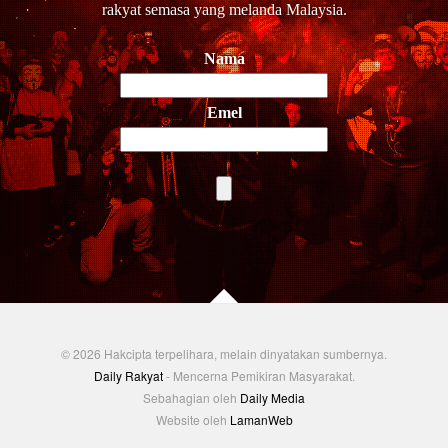
rakyat semasa yang melanda Malaysia.
Nama
Emel
© 2026 Hakcipta terpelihara, melain dinyatakan sumbernya.
Daily Rakyat
- Mencerna Pemikiran Masyarakat.
Sebahagian oleh
Daily Media
Website oleh
LamanWeb