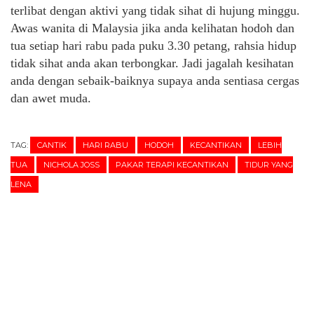
terlibat dengan aktivi yang tidak sihat di hujung minggu.
Awas wanita di Malaysia jika anda kelihatan hodoh dan
tua setiap hari rabu pada puku 3.30 petang, rahsia hidup
tidak sihat anda akan terbongkar. Jadi jagalah kesihatan
anda dengan sebaik-baiknya supaya anda sentiasa cergas
dan awet muda.
TAG:
CANTIK
HARI RABU
HODOH
KECANTIKAN
LEBIH
TUA
NICHOLA JOSS
PAKAR TERAPI KECANTIKAN
TIDUR YANG
LENA