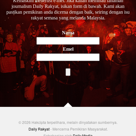
Kemaskini menerusi e-mel. Jika kalian meminati fahaman
journalism Daily Rakyat, isikan form di bawah. Kami akan
pastikan pemikiran anda dicerna dengan baik, seiring dengan isu
rakyat semasa yang melanda Malaysia.
Nama
Emel
© 2026 Hakcipta terpelihara, melain dinyatakan sumbernya.
Daily Rakyat
- Mencerna Pemikiran Masyarakat.
Sebahagian oleh
Daily Media