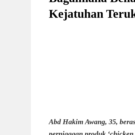
Kejatuhan Teru
Abd Hakim Awang, 35, beras
perniagaan produk ‘chicken