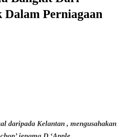
k Dalam Perniagaan
al daripada Kelantan , mengusahakan
 chop’ jenama D ‘Apple.