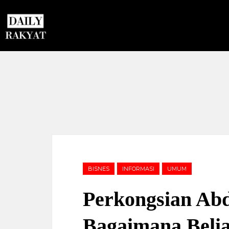
BISNES
INFORMASI
UMUM
Perkongsian Ab
Bagaimana Belia