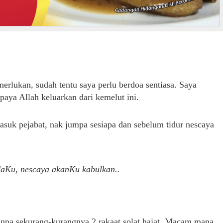
erlukan, sudah tentu saya perlu berdoa sentiasa. Saya
paya Allah keluarkan dari kemelut ini.
asuk pejabat, nak jumpa sesiapa dan sebelum tidur nescaya
daKu, nescaya akanKu kabulkan..
tanpa sekurang-kurangnya 2 rakaat solat hajat. Macam mana