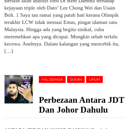
Berikut ialah analisis oleh Dr Rem Dambul terhadap
kejayaan triple oleh Dato’ Lee Chong Wei dan Usain
Bolt. 1 Saya tau ramai yang patah hati kerana Olimpik
terakhir LCW tidak menuai Emas, pingat idaman satu
Malaysia. Hingga ada yang begitu sinikal, cuba
meremehkan apa yang dicapai. Mungkin sebab terlalu
kecewa. Anehnya. Dalam kalangan yang mencebik itu,
[…]
HAL SEMASA
SUKAN
UMUM
Perbezaan Antara JDT
Dan Johor Dahulu