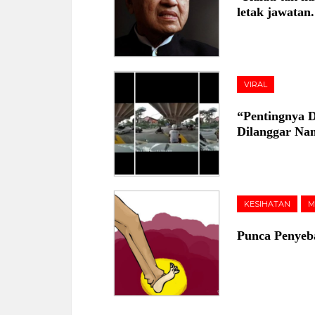
letak jawatan
VIRAL
“Pentingnya 
Dilanggar Na
KESIHATAN
M
Punca Penyeb