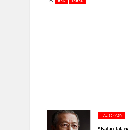
TAG:
BAS
SABAR
HAL SEMASA
“Kalau tak na