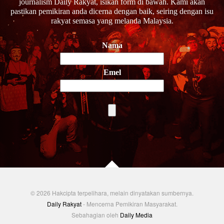
journalism Daily Rakyat, isikan form di bawah. Kami akan
pastikan pemikiran anda dicerna dengan baik, seiring dengan isu
rakyat semasa yang melanda Malaysia.
Nama
Emel
© 2026 Hakcipta terpelihara, melain dinyatakan sumbernya.
Daily Rakyat
- Mencerna Pemikiran Masyarakat.
Sebahagian oleh
Daily Media