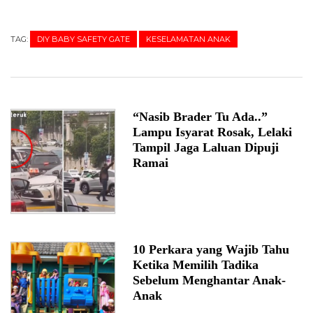
TAG:
DIY BABY SAFETY GATE
KESELAMATAN ANAK
“Nasib Brader Tu Ada..”
Lampu Isyarat Rosak, Lelaki
Tampil Jaga Laluan Dipuji
Ramai
10 Perkara yang Wajib Tahu
Ketika Memilih Tadika
Sebelum Menghantar Anak-
Anak