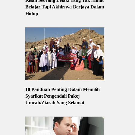
Kisah Seorang Lelaki Yang Tak Minat
Belajar Tapi Akhirnya Berjaya Dalam
Hidup
10 Panduan Penting Dalam Memilih
Syarikat Pengendali Pakej
Umrah/Ziarah Yang Selamat